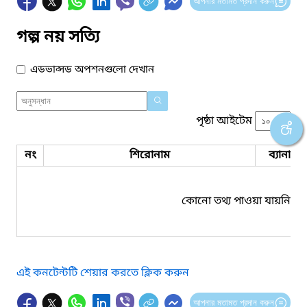
আপনার মতামত প্রদান করুন
গল্প নয় সত্যি
এডভান্সড অপশনগুলো দেখান
পৃষ্ঠা আইটেম
নং
শিরোনাম
ব্যানার 
কোনো তথ্য পাওয়া যায়নি।
এই কনটেন্টটি শেয়ার করতে ক্লিক করুন
আপনার মতামত প্রদান করুন